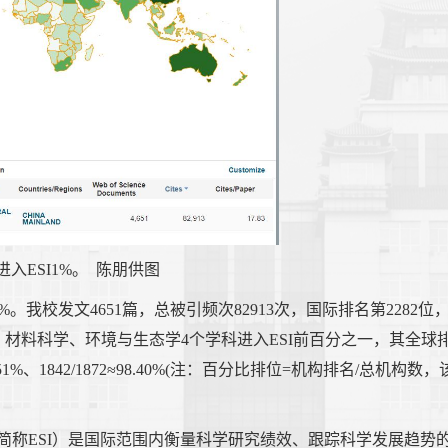
入ESI1%。 陈朋供图
。我校发文4651篇，总被引频次82913次，国际排名第2282位
、材料科学、环境与生态学4个学科进入ESI前百分之一，其全球
91≈67.51%、1842/1872≈98.40%(注：百分比排位=机构排名/总机构数，
dicators，简称ESI）是国际范围内衡量科学研究绩效、跟踪科学发展趋势