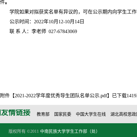
件
。
学院如果对拟获奖名单有异议的，可在公示期内向学生工作
公示时间：
2022
年
10
月
12-10
月
14
日
联 系 人：李老师
027-67843069
附件【
2021-2022学年度优秀导生团队名单公示.pdf
】已下载
1419
友情链接
教育部
国家民委
中国大学生在线
湖北高校思政
版权所有 ©2011
中南民族大学学生工作部（处）