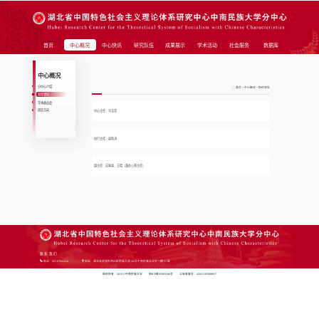
首页
中心概况
中心快讯
研究队伍
成果展示
学术活动
社会服务
数据库
中心概况
分中心介绍
首页
>
中心概况
>
现任领导
现任领导
学术委员会
研究方向
中心主任：马玉堂
执行主任：易新涛
副主任：苏咏喜、
王晓（兼办公室主任）
联系我们
电话：027-67842214
地址：湖北省武汉市洪山区民族大道182号中南民族大学文一楼311室
版权所有：2019 ©中南民族大学
鄂ICP备05003346号
公安备案号：42011105000817