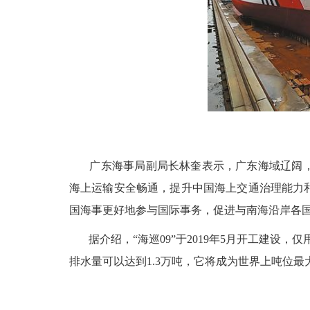
广东海事局副局长林奎表示，广东海域辽阔，海
海上运输安全畅通，提升中国海上交通治理能力和
国海事更好地参与国际事务，促进与南海沿岸各
据介绍，
“
海巡
09”
于
2019
年
5
月开工建设，仅
排水量可以达到
1.3
万吨，它将成为世界上吨位最