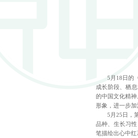
5
月
18
日的
成长阶段、栖息
的中国文化精神
形象，进一步加
5
月
25
日，
品种、生长习性
笔描绘出心中红