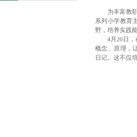
为丰富教职
系列小学教育
野，培养实践
4
月
20
日，
概念、原理，
日记。这不仅