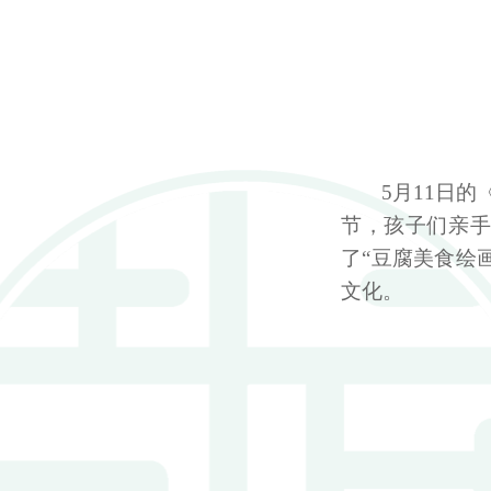
5
月
11
日的
节，孩子们亲
了“豆腐美食绘
文化。