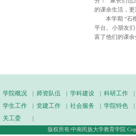
分！
”
家长们也
的课余生活，更
本学期
“
石
平台。小朋友们
富了他们的课余
学院概况
|
师资队伍
|
学科建设
|
科研工作
|
学生工作
|
党建工作
|
社会服务
|
学院特色
|
关工委
|
版权所有:中南民族大学教育学院 Copyright