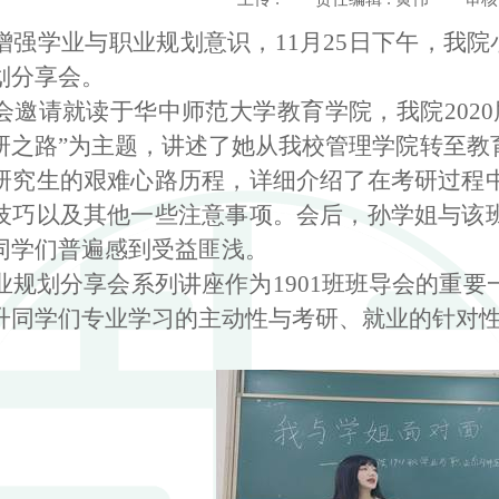
增强学业与职业规划意识，
11
月
25
日下午，我院
划分享会。
会邀请就读于华中师范大学教育学院，我院
2020
研之路”为主题，讲述了她从我校管理学院转至教
研究生的艰难心路历程，详细介绍了在考研过程
技巧以及其他一些注意事项。会后，孙学姐与该
同学们普遍感到受益匪浅。
业规划分享会系列讲座作为
1901
班班导会的重要
升同学们专业学习的主动性与考研、就业的针对