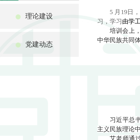
5
月
19
日，
理论建设
习，学习
由学
培训会上
中华民族共同
党建动态
习近平总
主义民族理论
艾老师通