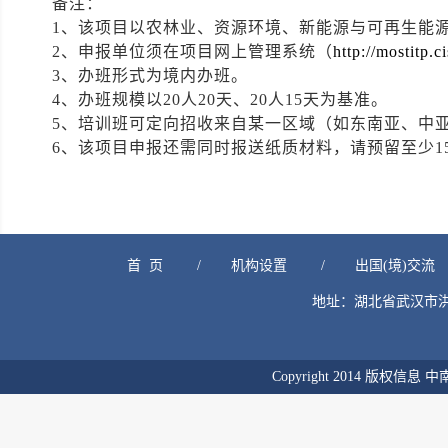
备注：
1、该项目以农林业、资源环境、新能源与可再生能
2、申报单位须在项目网上管理系统（
http://mostitp.c
3、办班形式为境内办班。
4、办班规模以20人20天、20人15天为基准。
5、培训班可定向招收来自某一区域（如东南亚、中
6、该项目申报还需同时报送纸质材料，请预留至少1
首  页
/
机构设置
/
出国(境)交流
地址：湖北省武汉市洪山区
Copyright 2014 版权信