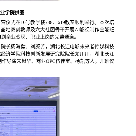
创业学院供图
开营仪式
在
16号
教学
楼
738
、
619教室
顺利举行。本次培
向基地双创教师及六大社团骨干开展
AI影视制作全能班
习到商业变现、职业上岗的完整通道。
副院长杨海健、刘凝芳，
湖北长江电影未来者传媒科技
北经济学院科技创新发展研究院院长尤川川，湖北长江
制作导演宋懋华、商业OPC伍佳宝、杨凯等人
。开班
仪