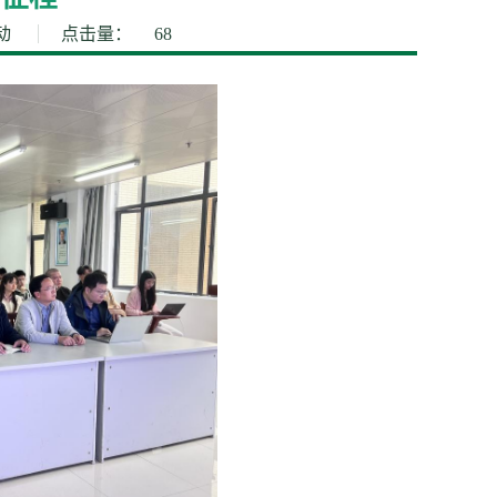
动
点击量：
68