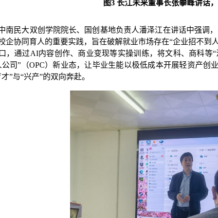
图
3 长江未来董事长张攀峰讲话
中南民大
双创
学院院长
、国创基地负责人
潘泽江在讲话中强调，
校企协同育人的重要实践，
旨在破解就业市场存在
“企业招不到
口，通过AI内容创作、商业变现等实操训练，将文科、商科等“
人公司”（OPC）新业态，让毕业生能以极低成本开展轻资产创
育才”与“兴产”的双向奔赴。