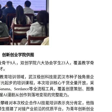
，创新创业学院供图
业骨干
9
人，双创学院六大协会学生
23
人，覆盖教学骨
才。
C教育培训领域
，
武汉极创科技是武汉市种子独角兽企
万元起步的培训课程，本次
培训
核心干货全量开放，采
anoBanana、Seedance等全流程工具，覆盖创意策划、图像
握AI漫剧从创作到落地变现的完整能力。
张攀峰对本次校企合作
AI技能培训表示充分肯定，他指
校师生搭建了对接产业前沿的优质平台，为青年创新创业