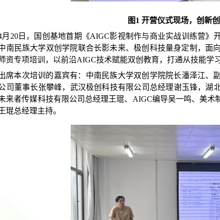
图
1 开营仪式现场，创新
4月20日，国创基地首期
《
AIGC影视制作与商业实战训练营》
中南民族大学
双创
学院
联合
长
影
未来
、
极创科技
量身定制，面
师资专项培训
，以前沿
AIGC技术赋能双创教育，打通从技能学
出席本次培训的嘉宾有：中南民族大学
双创
学院院长潘泽江、
公司董事长张攀峰
，武汉极创科技有限公司总经理谢玉锋
，湖
未来者传媒科技有限公司总经理王琨、
AIGC编导吴一鸣、美术
王琨总经理主持。