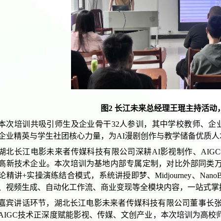
图
2 长江未来总经理王琨主持活动
本次培训共吸引师生及企业骨干
3
2
人参训，其中学校教师、企
企业精英与学生社团核心力量，为
AI漫剧创作与教学储备优质人
湖北长江电影未来者传媒科技有限公司
深耕
AI影视制作、AIG
高新技术企业。本次培训为基地内部专属定制，对比外部同类
论精讲
+实操演练结合模式
，
系统讲授即梦、
Midjourney、N
、视频生成、自动化工作流、商业变现等全模块内容，一站式掌
嘉宾讲话环节，
湖北长江电影未来者传媒科技有限公司董事长
AIGC技术正深度赋能影视、传媒、文创产业，本次培训为高