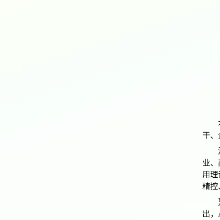
干、
业、
用理
精控
出，