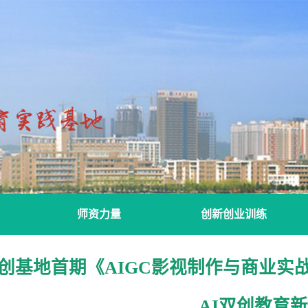
师资力量
创新创业训练
国创导师
校创导师
教师风采
创基地首期《AIGC影视制作与商业实
AI双创教育