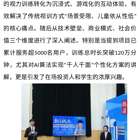
的视力训练转化为沉浸式、游戏化的互动体验，有
效解决了传统视训方式
场景受限、儿童依从性低
“
”
的核心痛点。
随后
从技术壁垒、商业模式、社会价
值三个维度进行了深入阐述。特别是当提到项目已
累计服务超
名用户，训练总时长突破
万分
5000
120
钟，
尤其
对
算法实现
千人千面
个性化方案的讲
AI
“
”
解，更是引发了在场投资人和学生的浓厚兴趣。