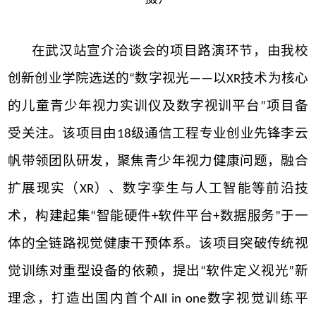
在武汉站宣介洽谈会的项目路演环节，由我校
创新创业学院选送的
数字视光
以
技术
为核心
“
——
XR
的儿童青少年
视力实训仪及数字
视训平台
项目备
”
受关注。该项目由
级通信工程专业创业先锋李云
18
帆带领团队研发，聚焦青少年视力健康问题，融合
扩展现实（
）、数字孪生与人工智能等前沿技
XR
术，构建起集
智能硬件
软件平台
数据服务
于一
“
+
+
”
体的全链路视觉健康干预体系。
该
项目突破传统视
觉训练对重型设备的依赖，提出
软件定义视光
新
“
”
理念，打造出国内首个
数字视觉训练平
All in one