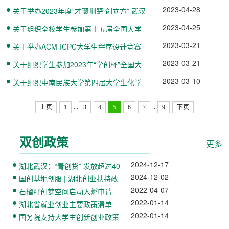
暑期培训报名的通知
2023-04-28
关于举办2023年度“才聚荆楚·创立方” 武汉
地区选拔赛的通知
2023-04-25
关于组织全校学生参加第十五届全国大学
生广告艺术大赛的通知
2023-03-21
关于举办ACM-ICPC大学生程序设计竞赛
中南民族大学校赛的通知
2023-03-21
关于组织学生参加2023年“学创杯”全国大
学生创业综合模拟大赛的...
2023-03-10
关于组织中南民族大学第四届大学生化学
实验创新设计大赛的通知
...
...
上页
1
3
4
5
6
7
9
下页
双创政策
更多
2024-12-17
湖北武汉：“青创贷” 发放超过40
亿！为在汉青年…
2024-12-02
国创基地创服 | 湖北创业扶持政
策清单
2022-04-07
石榴籽创梦空间启动入孵申请
2022-01-14
湖北省就业创业主要政策清单
2022-01-14
国务院支持大学生创新创业政策
解读