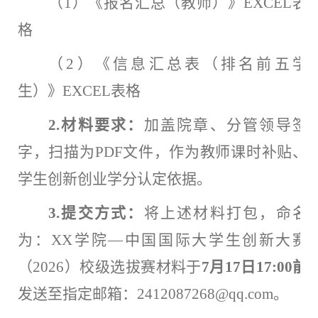
（
1）《报名汇总（教师）》
EXCEL
表
格
（
2）《信息汇总表（排名前五学
生）》
EXCEL
表格
2.材料要求：
加盖院章、分管领导签
字，扫描为
PDF
文件
，作为教师课时补贴、
学生创新创业学分认定依据
。
3.提交方式：
将上述材料打包，命名
为：
XX学院—中国国际大学生创新大赛
（2026）校级选拔赛材料于
7月17日17:00前
发送至指定邮箱：
2412087268@qq.com
。