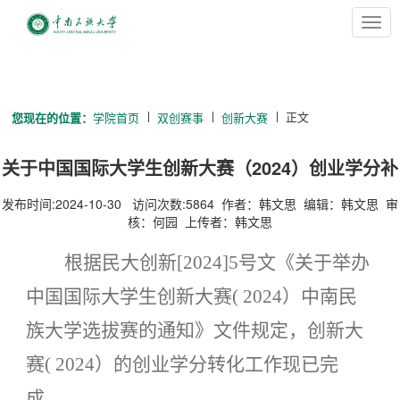
切
换
导
航
正文
您现在的位置：
学院首页
双创赛事
创新大赛
关于中国国际大学生创新大赛（2024）创业学分补
录的通知
发布时间:2024-10-30 访问次数:
5864
作者：韩文思 编辑：韩文思 审
核：何园 上传者：韩文思
根
据民大创新
[202
4
]
5
号文《
关于举办
中国国际大学生创新大赛
( 2024）中南民
族大学选拔赛的通知
》文件规定，
创新大
赛
( 2024）
的创业学分转化工作现已完
成。