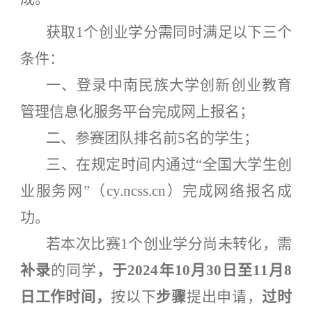
获取
1个创业学分需同时满足以下三个
条件：
一、登录中南民族大学创新创业教育
管理信息化服务平台完成网上报名；
二、参赛团队排名前
5名的学生；
三、在规定时间内通过
“全国大学生创
业服务网”（cy.ncss.cn）完成网络报名成
功。
若本次比赛
1个创业学分尚未转化，需
补录
的同学
，于
202
4
年
10月
30
日至
11月
8
日工作时间，
按以下
步骤
提出申请，
过时