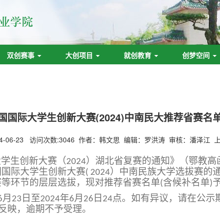
双创赛事
大创项目
就创教育
创梦空间
国国际大学生创新大赛(2024)中南民大推荐省赛名
4-06-23 访问次数:
3046
作者：韩文思 编辑：罗洪涛 审核：潘泽江 
大学生创新大赛（
）湖北省复赛的通知》（鄂教高
2024
国国际大学生创新大赛
）中南民族大学选拔赛的
( 2024
赛等环节的层层选拔，现对推荐省赛名单
含候补名单
(
)
月
日至
年
月
日
点。如有异议，请在公示
6
23
2024
6
26
24
反映，逾期不予受理。