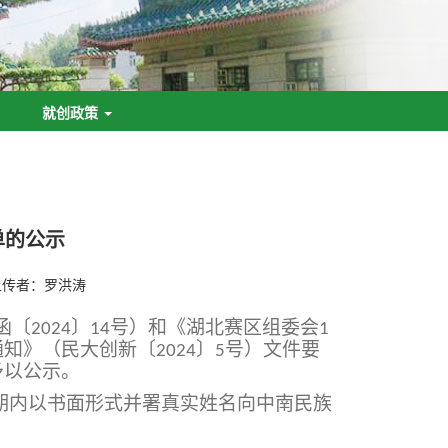
就创政策
单的公示
上传者：罗洪涛
函〔
〕
号）和《湖北赛区组委会
2024
14
1
通知》（民大创新〔
〕
号）文件要
2024
5
予以公示。
期内以书面形式并署真实姓名向中南民族