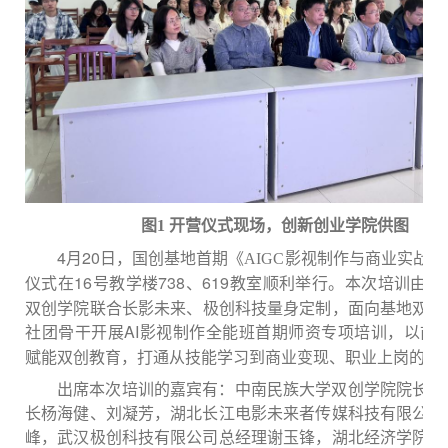
图
1 开营仪式现场，创新创业学院供图
4月20日，国创基地首期
《
AIGC影视制作与商业实战
在
16号
教学
738
、
619教室
顺利举行。本次培训由
中
仪式
楼
双创
学院
联合
长
影
未来
、
极创科技
量身定制，面向基地双创
社团骨干开展
AI影视制作全能班首期师资专项培训
，以前
赋能双创教育，打通从技能学习到商业变现、职业上岗的完
出席本次培训的嘉宾有：中南民族大学
双创
学院院长潘
长杨海健、刘凝芳，
湖北长江电影未来者传媒科技有限公司
峰
，武汉极创科技有限公司总经理谢玉锋
，湖北经济学院科