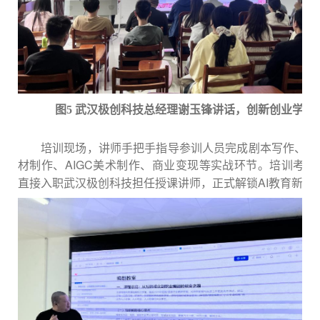
武汉极创科技总经理谢玉锋
讲话，创新创业学院
图
5
培训现场，讲师手把手指导参训人员完成
剧本写作、
脚
材制作、
AIGC美术制作、商业变现
等实战环节。培训考核
AI教育新职
直接入职武汉极创科技担任授课讲师，正式解锁