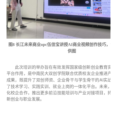
图
8 长江未来商业opc伍佳宝讲授AI商业视频创作技巧，创
供图
此次培训的举办旨在有效发挥国家级创新创业教育实践
平台作用，是
中南民大双创学院联合优质校友企业推进产教
AI实战
成果，既提升了双创师资、企业骨干与学生骨干的
了技术学习、实践实训、就业上岗的一体化平台。未来，学
化校企合作，推出更多前沿技能培训与产业对接项目，持续
新创业与职业发展。