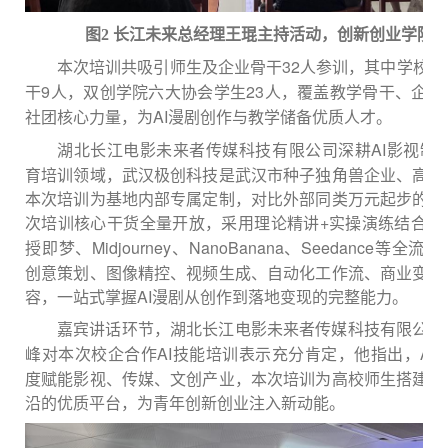
图
2 长江未来总经理王琨主持活动，创新创业学院
3
2
人参训，其中学校教
本次培训共吸引师生及企业骨干
干
9
人，双创学院六大协会学生
23
人，覆盖教学骨干、企业
AI漫剧创作与教学储备优质人才。
社团核心力量，为
湖北长江电影未来者传媒科技有限公司
AI影视制
深耕
育培训领域
，
武汉极创科技是武汉市种子独角兽企业、高新
本次培训为基地内部专属定制，对比外部同类万元起步的培
次
培训
+实操演练结合模
核心干货全量开放，采用理论精讲
Midjourney、NanoBanana、Seedance等全
授即梦、
创意策划、图像精控、视频生成、自动化工作流、商业变现
容，一站式掌握AI漫剧从创作到落地变现的完整能力。
嘉宾讲话环节，
湖北长江电影未来者传媒科技有限公司
AI技能培训表示充分肯定，他指出，AI
峰对本次校企合作
度赋能影视、传媒、文创产业，本次培训为高校师生搭建了
沿的优质平台，为青年创新创业注入新动能。