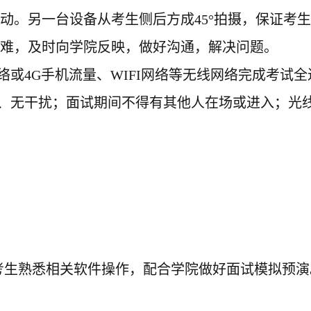
动
。
另一台设备从考生侧后方成
45°拍摄
，
保证考生
难，及时向
学院
反映，做好沟通
，解决问题
。
络或
4G手机流量、WIFI网络等无线网络完成考试
、无干扰
；
面试期间不得有其他人在场
或进入
；光
品
考生熟悉相关软件操作，配合学院做好面试模拟预演