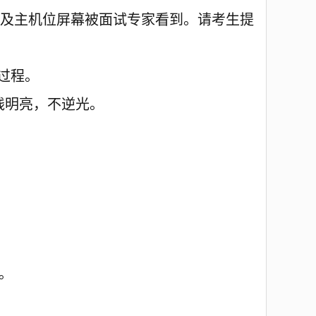
及主机位屏幕被
面
试专家看到。请考生提
全过程。
线明亮，
不逆光
。
。