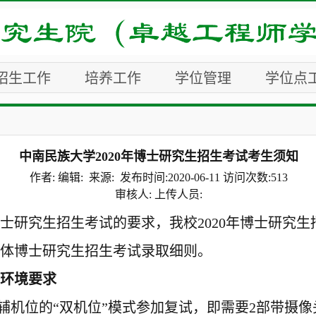
招生工作
培养工作
学位管理
学位点
中南民族大学2020年博士研究生招生考试考生须知
作者: 编辑: 来源: 发布时间:2020-06-11 访问次数:
513
审核人: 上传人员:
士研究生
招生
考
试的要求，我校
2020年
博
士研究生
体
博士研究生招生考试录取
细则。
络环境
要求
辅机位的
“
双机位
”
模式参加复试，即需要
2部带摄