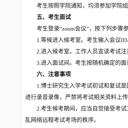
考生按照学院通知，均须参加学院组
五、考生面试
考生登录
“zoom会议”，按下列步骤
1.等候进入候考室。考生输入会议I
2.进入候考室。工作人员宣读考试注
3.进入面试间。考生按随机确定的
六、注意事项
1.博士研究生入学考试初试和
复试是
进行录音录像，严禁将
考
试相关资料上传
2.
考生候考期间
，
应当自觉接受考试
乱网络远程
考
试考场的秩序。