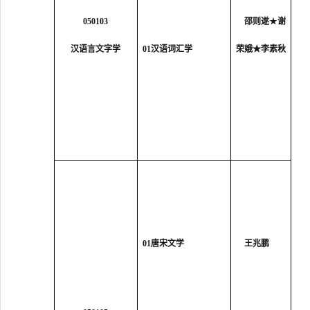
050103
邵则遂
★
谢
汉语言文字学
01
汉语词汇学
荣娥
★
李素秋
0
1
唐宋文学
王兆鹏