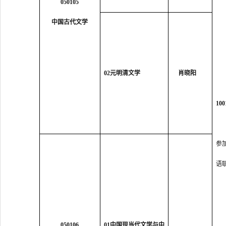
050105
中国古代文学
0
2
元明清文学
肖晓阳
10
参
语
050106
0
1
中国现当代文学与中