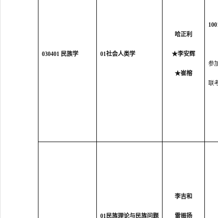
10
哈正利
030401 民族学
0
1
社会人类学
★
李安辉
参
★
崔榕
联
李吉和
01民族理论与民族问题
雷振扬