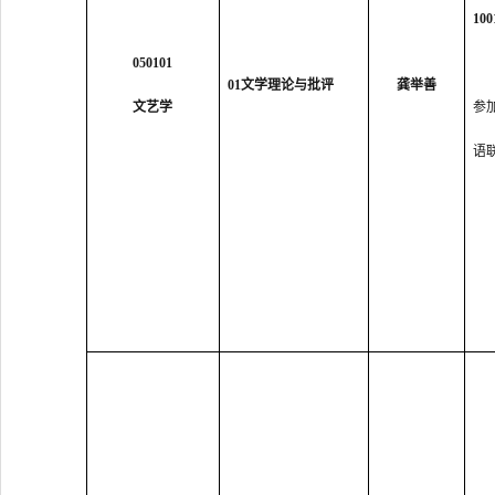
10
050101
0
1
文学理论与批评
龚举善
文艺学
参
语