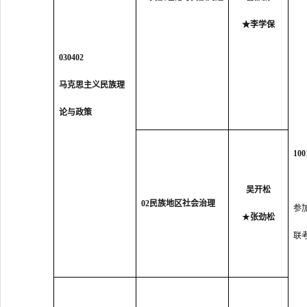
★
李学保
030402
马克思主义民族理
论与政策
10
吴开松
0
2
民族地区社会治理
参
★
张劲松
联