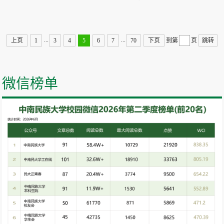
...
...
上页
1
3
4
5
6
7
70
下页
到第
页
跳转
微信榜单