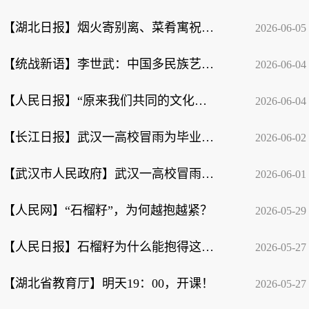
【湖北日报】烟火寄别离、菜肴寓祝福，中南民大暖心毕业餐送别学子
2026-06-05
【统战新语】李世武：中国多民族艺术互鉴融通，为其他国家提供怎样的经验？
2026-06-04
【人民日报】“原来我们共同的文化记忆这么多”——两岸（湖北）青年东湖交流季侧记
2026-06-04
【长江日报】武汉一高校冒雨为毕业生“种”出9米鲜花墙，采用二十多种鲜花，将持续...
2026-06-02
【武汉市人民政府】武汉一高校冒雨为毕业生“种”出9米鲜花墙
2026-06-01
【人民网】“石榴籽”，为何越抱越紧？
2026-05-29
【人民日报】石榴籽为什么能抱得这么紧？
2026-05-27
【湖北省教育厅】明天19：00，开课！
2026-05-27