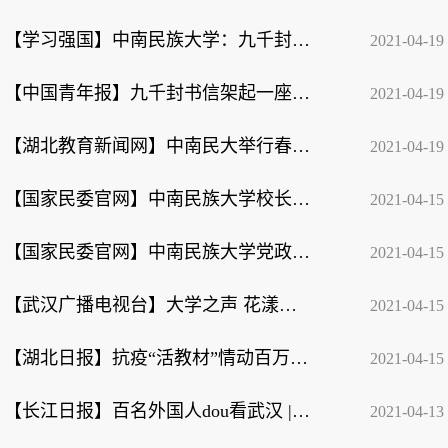
【学习强国】中南民族大学：九千封书信架起一座“连心桥”
2021-04-19
【中国青年报】九千封书信架起一座“连心桥”
2021-04-19
【湖北教育新闻网】中南民大举行春季招聘会，暖心服务助力应届生顺利就业
2021-04-19
【国家民委官网】中南民族大学校长李金林讲授党史学习教育专题党课
2021-04-15
【国家民委官网】中南民族大学党政办公室获评“湖北省脱贫攻坚先进集体”
2021-04-15
【武汉广播电视台】大学之声 花漾春日校园
2021-04-15
【湖北日报】抗疫“活教材”情动百万大学生——湖北高校创新讲好思政大课
2021-04-15
【长江日报】百名外国人dou看武汉 | 加纳小伙Jay：‘武汉胜则湖北胜，湖北胜则全国...
2021-04-13