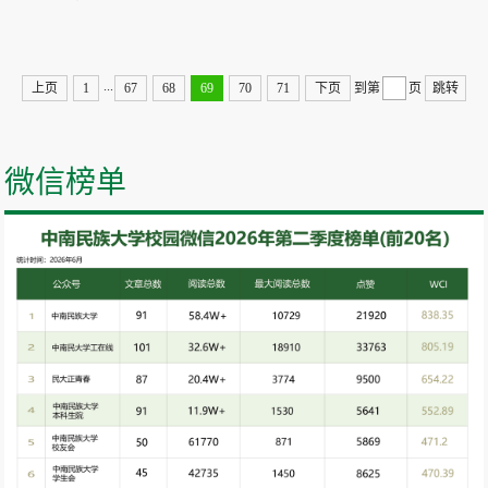
...
上页
1
67
68
69
70
71
下页
到第
页
跳转
微信榜单