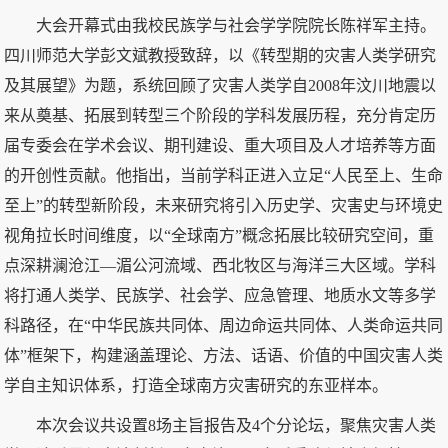
大会开幕式由我校民族学与社会学学院院长陈祥军主持。
四川师范大学彭文斌教授致辞，以《转型期的灾害人类学研究
及其展望》为题，系统回顾了灾害人类学自2008年汶川地震以
来从奠基、拓展到转型三个阶段的学科发展历程，充分肯定历
届专委会在学术会议、期刊建设、重大项目及人才培养等方面
的开创性贡献。他指出，当前学科正进入立足“人民至上、生命
至上”的转型新阶段，未来研究将引入历史学、灾害史与环境史
视角拉长时间维度，以“全球南方”概念拓展比较研究空间，重
点深耕澜沧江—湄公河流域、西北牧区与海洋三大区域。学科
将打通人类学、民族学、社会学、应急管理、地质水文等多学
科路径，在“中华民族共同体、周边命运共同体、人类命运共同
体”框架下，构建涵盖理论、方法、话语、价值的中国灾害人类
学自主知识体系，打造全球南方灾害研究的东亚样本。
本次会议共设置8场主旨报告及4个分论坛，聚焦灾害人类