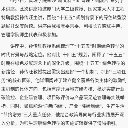
6月7日，管理学院举办“新文科・新管理・新融合”系列学
术讲座。此次讲座特邀厦门大学二级教授、国家重大人才工程
特聘教授孙传旺主讲，围绕 “十五五” 规划背景下的绿色转型议
题展开深度解读。讲座由我校党委常委、副校长方德斌主持，
管理学院师生代表积极参加。
讲座中，孙传旺教授系统梳理了“十五五”时期绿色转型的
时代背景与战略定位。他对比“十四五”规划，阐释了 “十五五”
时期在绿色发展理念上的深化升级。围绕“十五五” 绿色转型的
新路径，孙传旺教授提出需突出建好“一个机制”、抓好“三项任
务”的核心框架。他详细阐述了建立健全覆盖各类主体的激励约
束机制的具体方向，包括有序开展地方碳考核、稳步实施行业
碳管控、企业碳管理、项目碳评价与产品碳足迹管理等实践举
措。同时，聚焦能源“向新向绿”、产业 “降碳增绿”、生产生活
“节约增效”三大重点任务，他结合政策导向与行业实践展开深
入分析，为师生理解绿色转型的实施逻辑提供了清晰指引。