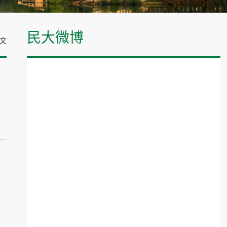
民大微博
正文
）
）