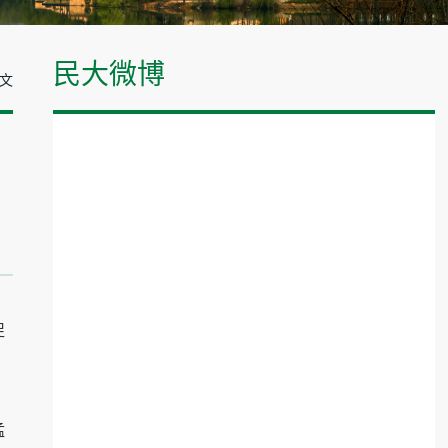
民大微博
正文
促
猛