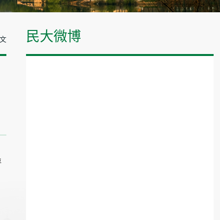
民大微博
正文
评
事