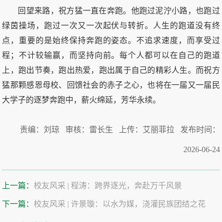
回望来路，祝方猛一直在奔跑。他跑过泥泞小路，也跑过
绿茵操场，跑过一次又一次起伏与转折。人生的跑道没有终
点，重要的是始终保持奔跑的姿态。不追求速度，而享受过
程；不计较输赢，而坚持向前。每个人都可以在自己的跑道
上，跑出节奏，跑出热爱，跑出属于自己的精彩人生。而祝方
猛那颗感恩母校、回馈社会的赤子之心，也将在一届又一届民
大学子的逐梦奔跑中，薪火绵延，芳华永续。
责编：刘琼 审核：雷长生 上传：艾丽菲拉 发布时间：
2026-06-24
上一篇：
校友风采 | 程涛：跨界逐光，奔赴万千风景
下一篇：
校友风采 | 许景璇：以水为媒，浇灌民族团结之花