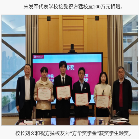
宋发军代表学校接受祝方猛校友200万元捐赠。
校长刘义和祝方猛校友为“方华奖学金”获奖学生颁奖。