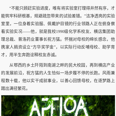
“不能只顾赶实验进度，唯有将实验室打理得井然有序，才
能筑牢科研根基，规避疏忽带来的试验差错。”洁净透亮的实验
室里，一位身着实验服、佩戴护目镜的行业领路人正在俯身察
看实验实况——他，就是我校1990级化学系校友、横店集团助
理总裁、普洛药业董事长祝方猛。怀揣对母校的绵长感念，他
携家人捐资设立“方华奖学金”，以实际行动反哺母校、助学育
才，用半生奔跑诠释校友赤诚。
从鄂西的乡土阡陌到南湖之畔的民大校园，再到横店产业
的发展前沿，祝方猛的人生恰似一场步履不停的长跑。风雨兼
程数十载，他以实干成就事业，以善心回馈母校，在逐梦路上
踏出满径繁花。