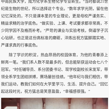
中南民族大学，成为化学系生物化学专业新生。“当时都说21世
纪是生物的世纪，所以选择这个专业。”数年求学光阴，留在他
记忆深处的，不只是课本里的专业理论，更是母校严谨务实、
精益求精的治学底色。“做实验、上课、考试要求都非常高，不
少同学因不及格而补考。”严苛的课业与实验考核，倒逼学子沉
心钻研，也正是这份高标准的磨砺，淬炼出祝方猛脚踏实地、
严谨求真的行事底色。
除了学识的积淀，热血昂扬的校园体育，为他的青春添上
鲜亮一笔。“我们系人数不是最多的，但总能斩获运动会七八个
冠军。”时任辅导员、系分团委书记、现学校副校长宋发军，带
领全系学生团结拼搏，赛场屡创佳绩。“他年纪与我们相仿，带
我们运动，教我们如何在大学里学习、生活、提升自己。”回忆
起这段时光，祝方猛总是笑意盈盈，“幸福感很强。”