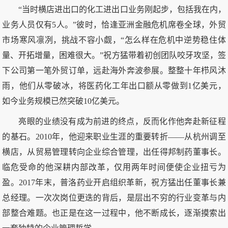
“当时横店进出口的化工进出口业务刚起步，包括我在内，
业务人员仅有5人。”彼时，恰逢亚洲金融危机席卷全球，外贸
市场寒风凛冽，挑战不容小觑，“怎么样在危机中逆势稳住体
量、开拓增量，困难很大。”祝方猛带着初创团队咬牙攻坚，签
下公司第一笔外贸订单，远赴海外奔波参展。整整十年栉风沐
雨，他们从零破冰，将医药化工年出口额从零做到1亿美元，
如今业务规模已然突破10亿美元。
亮眼的业绩没有成为前进的终点，反而化作他奔赴新征程
的基石。2010年，他迎来职业生涯的重要转折——从杭州调至
横店，从贸易管理转向企业综合管理，出任得邦制药董事长。
临危受命的他深耕内部改革，仅用两年时间便使企业扭亏为
盈。2017年末，普洛药业开启组织革新，祝方猛出任董事长兼
总经理。一次次岗位更迭的背后，是层出不穷的行业变革与内
部整合难题。也正是在这一过程中，他不断成长，逐渐摸索出