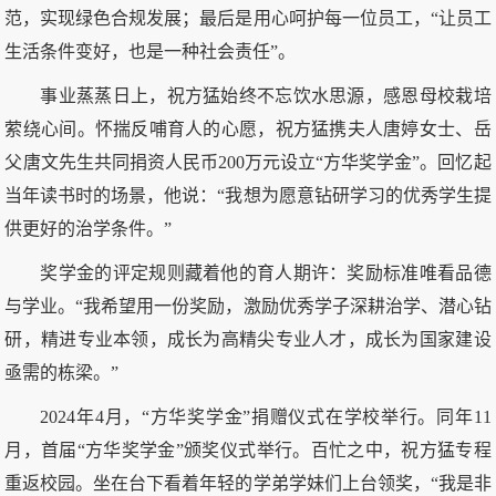
范，实现绿色合规发展；最后是用心呵护每一位员工，“让员工
生活条件变好，也是一种社会责任”。
事业蒸蒸日上，祝方猛始终不忘饮水思源，感恩母校栽培
萦绕心间。怀揣反哺育人的心愿，祝方猛携夫人唐婷女士、岳
父唐文先生共同捐资人民币200万元设立“方华奖学金”。回忆起
当年读书时的场景，他说：“我想为愿意钻研学习的优秀学生提
供更好的治学条件。”
奖学金的评定规则藏着他的育人期许：奖励标准唯看品德
与学业。“我希望用一份奖励，激励优秀学子深耕治学、潜心钻
研，精进专业本领，成长为高精尖专业人才，成长为国家建设
亟需的栋梁。”
2024年4月，“方华奖学金”捐赠仪式在学校举行。同年11
月，首届“方华奖学金”颁奖仪式举行。百忙之中，祝方猛专程
重返校园。坐在台下看着年轻的学弟学妹们上台领奖，“我是非