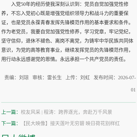
入党50年的经历使我深刻认识到：党员自觉加强党性修
养，不忘入党初心既是增强党组织领导力和战斗力的重要保
证，也是党员永葆青春发挥先锋模范作用的基本要求和条件。
作为老党员，我要自觉加强党性修养，学习党章，牢记党纪，
坚守信仰，退休不褪色、离岗不离党，为铸牢中华民族共同体
意识，为党的高等教育事业，继续发挥党员的先锋模范作用，
用行动永远感谢党的恩情。永远承担一个共产党员的责任。
责编：刘琼 审核：雷长生 上传：刘虹 发布时间：2026-07-
01
上一篇：
校友风采 | 程涛：跨界逐光，奔赴万千风景
下一篇：
【民大映像】接天莲叶无穷碧 映日荷花别样红