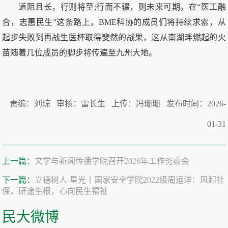
道阻且长，行则将至;行而不辍，则未来可期。在“医工融
合，志惠民生”这条路上，BME科协的成员们将持续求索，从
起步失败到再战生医杯取得斐然的战果，这从南湖畔燃起的火
苗随着几位成员的脚步将传遍至九州大地。
责编：刘琼 审核：雷长生 上传：冯珊珊 发布时间：2026-
01-31
上一篇：
文学与新闻传播学院召开2026年工作务虚会
下一篇：
立德树人·星光丨国家安全学院2022级周运洋：风起社
保，研途生根，心向民生福祉
民大微博