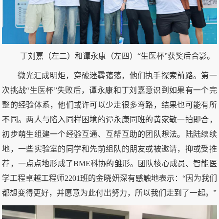
丁刘嘉（左二）和谭永康（左四）“生医杯”获奖后合影。
微光汇成明炬，穿破迷雾蔼蔼，他们执手探索前路。第一
次挑战“生医杯”失败后，谭永康和丁刘嘉意识到如果有一个完
整的经验体系，他们或许可以少走很多弯路，结果也可能有所
不同。两人与陷入同样困境的谭永康同班的黄家敏一拍即合，
初步萌生组建一个经验互通、互帮互助的团队想法。陆陆续续
地，一些实验室的同学和先前组队的朋友或被邀请，抑或受推
荐，一点点地形成了BME科协的雏形。团队核心成员、智能医
学工程卓越工程师2201班的金晓妍深有感触地表示：“因为我们
都想变得更好，并愿意为此付出努力，所以我们走到了一起。”