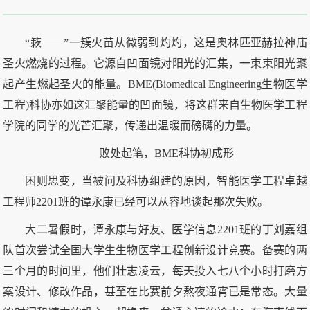
“簌——”一簇火苗从微弱到灼灼，这是奥林匹亚赫拉神庙
圣火燃烧的过程。它源自凹面镜对阳光的汇集，一束束阳光聚
起产生燃起圣火的能量。BME(Biomedical Engineering生物医学
工程)科协亦如这汇聚能量的凹面镜，将这群来自生物医学工程
学院的同学的光芒汇聚，传递出温暖而磅礴的力量。
败处起笔，BME科协初成形
困则思变，当被问及科协组建的原因，智能医学工程卓越
工程师2201班的谭永康已经可以从容地谈起那次失败。
大二暑假时，谭永康与好友、医学信息2201班的丁刘嘉组
队首次尝试全国大学生生物医学工程创新设计竞赛。备赛的两
三个月的时间里，他们壮志凌云，每天投入七八个小时打磨方
案设计、修改作品，甚至在比赛前夕熬夜通宵已是常态。大量