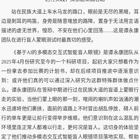
站在民族大道上车水马龙的路口，眼前是无尽的黑暗，耳
边是刺耳的鸣笛，身旁是随意堆放的路障，置身于无法用言语
描述的虚无世界，惶恐、不安在他们心里回荡……这是谭永康
团队在进行盲人蒙眼测试时最真切的感受。
《基于AI的多模态交互式智能盲人眼镜》是谭永康团队从
2025年4月份研究至今的一个科研项目，起初大家只想着作为
一份拿去参加比赛的计划书，却在后续项目推进中逐渐意识
到：或许他们真的可以通过深入研究为这群特殊群体做点什
么。谭永康团队在答辩中期进行过在民族大道的盲道上蒙眼行
走的实验，当他们蒙上眼的那一刻，喧闹的喇叭声如汹涌的潮
水迅速将他们裹挟，面前的道路上不时冒出胡乱停放、碍人前
行的单车更是让前行变得举步维艰。他们意识到在这么混乱的
环境里连正常人都难以行走，更何况是盲人。这切身的体验坚
定了他们推动多模态交互式智能盲人眼镜项目落地实现、帮助