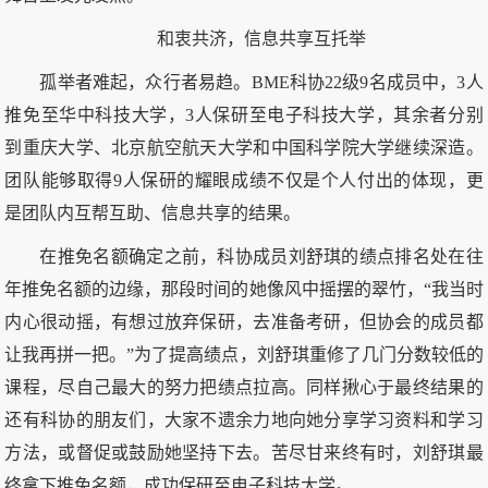
和衷共济，信息共享互托举
孤举者难起，众行者易趋。BME科协22级9名成员中，3人
推免至华中科技大学，3人保研至电子科技大学，其余者分别
到重庆大学、北京航空航天大学和中国科学院大学继续深造。
团队能够取得9人保研的耀眼成绩不仅是个人付出的体现，更
是团队内互帮互助、信息共享的结果。
在推免名额确定之前，科协成员刘舒琪的绩点排名处在往
年推免名额的边缘，那段时间的她像风中摇摆的翠竹，“我当时
内心很动摇，有想过放弃保研，去准备考研，但协会的成员都
让我再拼一把。”为了提高绩点，刘舒琪重修了几门分数较低的
课程，尽自己最大的努力把绩点拉高。同样揪心于最终结果的
还有科协的朋友们，大家不遗余力地向她分享学习资料和学习
方法，或督促或鼓励她坚持下去。苦尽甘来终有时，刘舒琪最
终拿下推免名额，成功保研至电子科技大学。