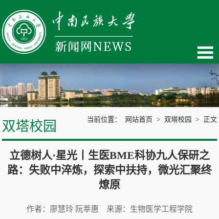
当前位置：
网站首页
>
双塔校园
> 正文
双塔校园
立德树人·星光丨生医BME科协九人保研之
路：失败中淬炼，探索中扶持，微光汇聚终
燎原
作者：廖慧玲 阮莘惠 来源：生物医学工程学院