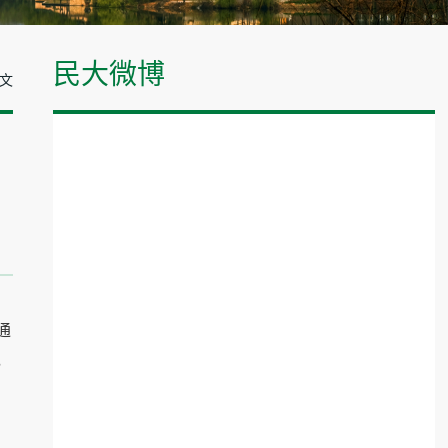
民大微博
正文
通
，