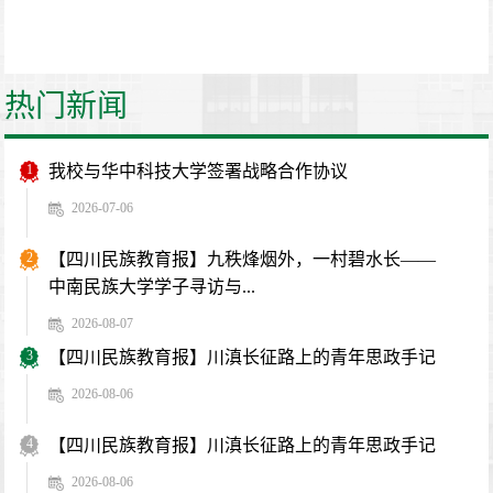
热门新闻
1
我校与华中科技大学签署战略合作协议
2026-07-06
2
【四川民族教育报】九秩烽烟外，一村碧水长——
中南民族大学学子寻访与...
2026-08-07
3
【四川民族教育报】川滇长征路上的青年思政手记
2026-08-06
4
【四川民族教育报】川滇长征路上的青年思政手记
2026-08-06