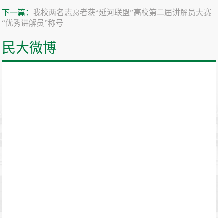
下一篇：
我校两名志愿者获“延河联盟”高校第二届讲解员大赛
“优秀讲解员”称号
民大微博