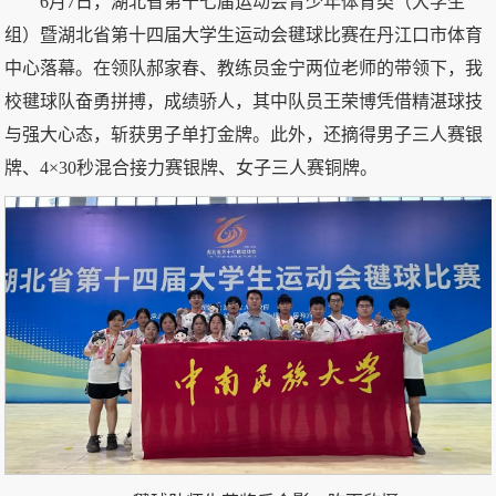
6月7日，湖北省第十七届运动会青少年体育类（大学生
组）暨湖北省第十四届大学生运动会毽球比赛在丹江口市体育
中心落幕。在领队郝家春、教练员金宁两位老师的带领下，我
校毽球队奋勇拼搏，成绩骄人，其中队员王荣博凭借精湛球技
与强大心态，斩获男子单打金牌。此外，还摘得男子三人赛银
牌、4×30秒混合接力赛银牌、女子三人赛铜牌。