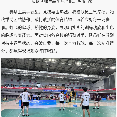
毽球队师生获奖后合影。陈雨欣摄
赛场上高手云集，竞技氛围热烈。我校队员士气昂扬，始
终秉持团结协作、敢打敢拼的体育精神，沉着应对每一场赛
事。翻飞的毽球、矫健的身姿，展现出扎实的训练功底和出色
的临场应变能力。面对省内各高校的强劲对手，队员们在激烈
对抗中调整状态、突破自我，每一次奋力救球、每一次精准得
分，都赢得现场观众阵阵喝彩。