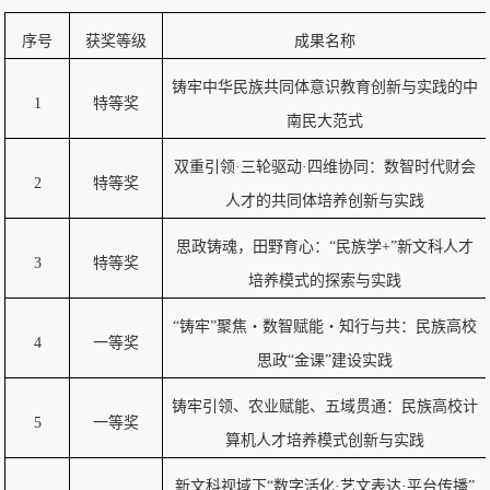
序号
获奖等级
成果名称
铸牢中华民族共同体意识教育创新与实践的中
1
特等奖
南民大范式
双重引领·三轮驱动·四维协同：数智时代财会
2
特等奖
人才的共同体培养创新与实践
思政铸魂，田野育心：“民族学+”新文科人才
3
特等奖
培养模式的探索与实践
“铸牢”聚焦・数智赋能・知行与共：民族高校
4
一等奖
思政“金课”建设实践
铸牢引领、农业赋能、五域贯通：民族高校计
5
一等奖
算机人才培养模式创新与实践
新文科视域下“数字活化·艺文表达·平台传播”