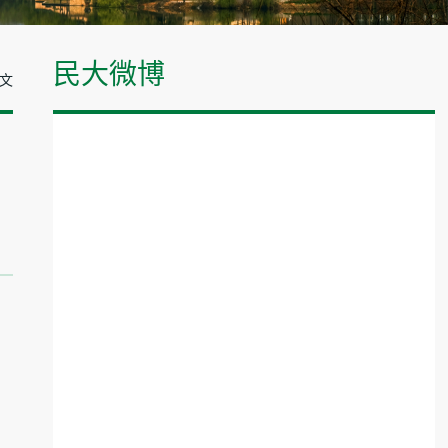
民大微博
正文
。