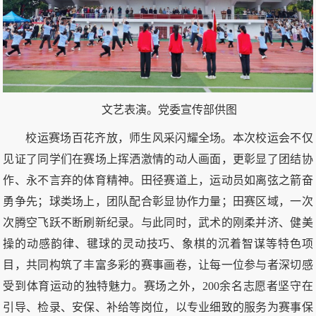
文艺表演。党委宣传部供图
校运赛场百花齐放，师生风采闪耀全场。本次校运会不仅
见证了同学们在赛场上挥洒激情的动人画面，更彰显了团结协
作、永不言弃的体育精神。田径赛道上，运动员如离弦之箭奋
勇争先；球类场上，团队配合彰显协作力量；田赛区域，一次
次腾空飞跃不断刷新纪录。与此同时，武术的刚柔并济、健美
操的动感韵律、毽球的灵动技巧、象棋的沉着智谋等特色项
目，共同构筑了丰富多彩的赛事画卷，让每一位参与者深切感
受到体育运动的独特魅力。赛场之外，200余名志愿者坚守在
引导、检录、安保、补给等岗位，以专业细致的服务为赛事保