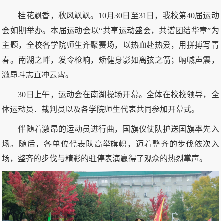
桂花飘香，秋风飒飒。10月30日至31日，我校第40届运动
会如期举办。本届运动会以“共享运动盛会，共谱团结华章”为
主题，全校各学院师生齐聚赛场，以热血赴热爱，用拼搏写青
春。南湖之畔，发令枪响，矫健身影如离弦之箭；呐喊声震，
激昂斗志直冲云霄。
30日上午，运动会在南湖操场开幕。全体在校校领导，全
体运动员、裁判员以及各学院师生代表共同参加开幕式。
伴随着激昂的运动员进行曲，国旗仪仗队护送国旗率先入
场。随后，各单位代表队高举旗帜，迈着整齐的步伐依次入
场，整齐的步伐与精彩的驻停表演赢得了观众的热烈掌声。