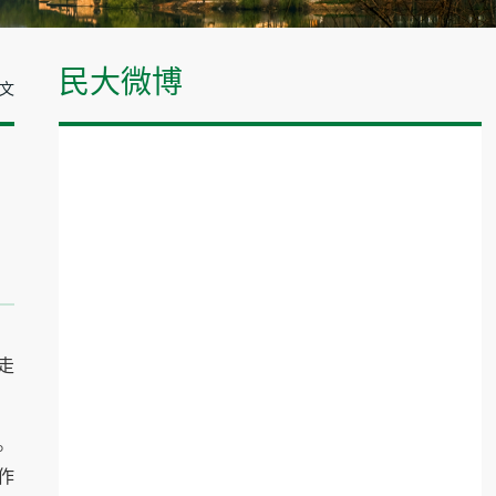
民大微博
正文
走
。
作