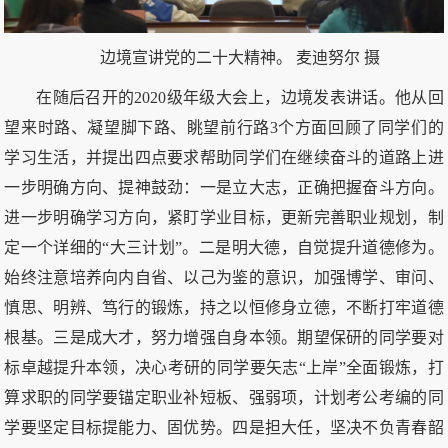
边境宣讲党的二十大精神。
麦迪努尔 摄
在随后召开的2020级年级大会上，边境发表讲话。他从回
望来时路、凝望脚下路、眺望前行路3个方面回顾了同学们的
学习生活，并提出四点要求帮助同学们在继续奋斗的道路上进
一步明确方向、提神鼓劲：一是立大志，正确把握奋斗方向。
进一步明确学习方向，紧盯学业目标，更新完善职业规划，制
定一个详细的“大三计划”。二是明大德，自觉提升道德修为。
始终注意培养向内自省、以己为鉴的意识，加强博学、审问、
慎思、明辨、笃行的锻炼，持之以恒修身立德，不断打牢道德
根基。三是成大才，努力增强自身本领。期望保研的同学要对
标卓越提升本领，决心考研的同学要矢志“上岸”全面锻炼，打
算求职的同学要锚定职业补短板、强弱项，计划考公考编的同
学要坚定目标提能力、固优势。四是担大任，坚决不负青春韶