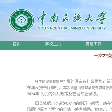
首页
学校主页
党建工作
一步之“
境外深造
有什么优势？留
升学的渠道有哪些？
在润
良
报告厅举行。本
次讲座由管理学院专职辅导
2024年12月
)
的公共政策及管理
专业录取
。
田尧依据自身赴港求学的经历与感悟，站在
场同学
探讨了留学的价值与筹备策略。她
表示
，