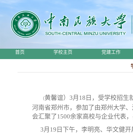
首页
学校主页
党建工作
黄馨谊
）
3
月
18
日，
受学校招生
（
河南省郑州市，参加了由郑州大学、
会汇聚了
1500
余家
高校与企业代表，
3
月
19
日下午，李明亮
、
华文健
开