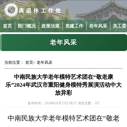
首页
部门概况
政策法规
党建工作
老年风采
关工委
老年风采
当前位置：
首页>
老年风采
中南民族大学老年模特艺术团在“敬老康
乐”2024年武汉市重阳健身模特秀展演‌活动中大
放异彩
发布时间：2024年10月15日 08:57 浏览次数：
107
中南民族大学
老年模特艺术团在
“敬老