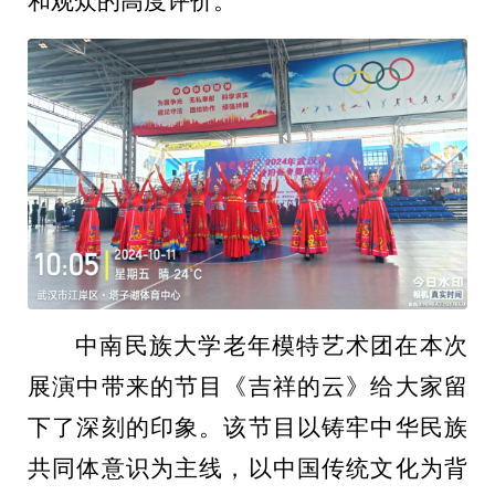
和
观众的高度评价。
中南民族大学老年模特艺术团在本次
展演中带来的节目《吉祥的云》给大家留
下了深刻的印象。该节目以
铸牢中华民族
共同体意识为主线，以
中国传统文化为背