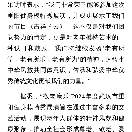
采访时表示：
“我们非常荣幸能够参加这次
重阳健身模特秀展演，并成功展示了我们
的节目《吉祥的云》。这不仅是对我们团
队努力的肯定，更是对老年模特艺术的一
种认可和鼓励。我们将继续发扬‘老有所
学
，
老有所乐
，
老有所为
’的精神，为
铸牢
中华民族共同体意识，
传承和弘扬中华优
秀传统文化贡献我们的力量。
”
据悉，
“敬老康乐”2024年度武汉市重
阳健身模特秀展演旨在通过丰富多彩的文
艺活动，展现老年人群体的精神风貌和健
康形象，推动全社会形成尊老、敬老、爱