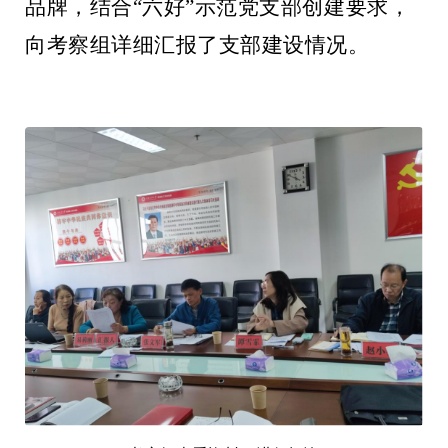
品牌，结合
“六好”示范党支部创建要求，
向考察组详细汇报了支部建设情况。