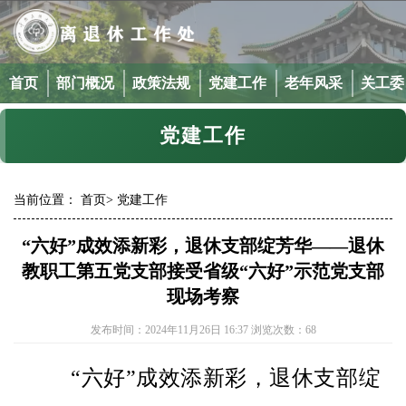
首页
部门概况
政策法规
党建工作
老年风采
关工委
党建工作
当前位置：
首页>
党建工作
“六好”成效添新彩，退休支部绽芳华——退休
教职工第五党支部接受省级“六好”示范党支部
现场考察
发布时间：2024年11月26日 16:37 浏览次数：
68
“
六好
”
成效添新彩，退休支部绽