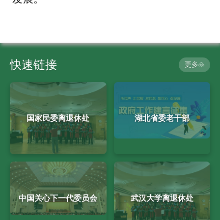
快速链接
更多
国家民委离退休处
湖北省委老干部
中国关心下一代委员会
武汉大学离退休处