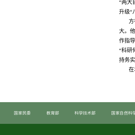
“两大
升级“
方
大。他
作指导
“科研
持务实
在
国家民委
教育部
科学技术部
国家自然科