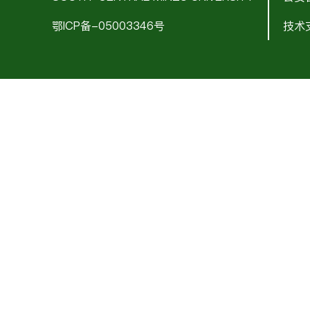
鄂ICP备-05003346号
技术