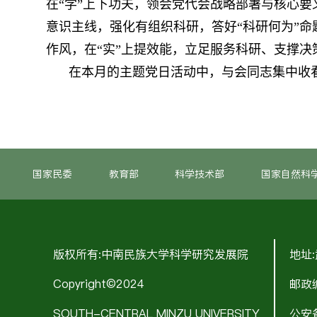
在“学”上下功夫，领会党代会战略部署与核心
意识主线，强化有组织科研，答好“科研何为”
作风，在“实”上提效能，立足服务科研、支撑
在本月的主题党日活动中，与会同志集中收
国家民委
教育部
科学技术部
国家自然科
版权所有:中南民族大学科学研究发展院
地址
Copyright©2024
邮政编
SOUTH-CENTRAL MINZU UNIVERSITY
公安备