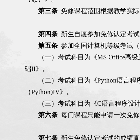
第三条
免修课程范围根据教学实际
第四条
新生自愿参加免修
认定
考试
第五条
参加全国计算机等级考试（
（一）
考试科目为《
MS Office
高级
础
II
》。
（二）
考试科目为《
Python
语言程
（
Python)IV
》。
（三）
考试科目为《
C
语言程序设
第六条
每门课程只能申请一次免修
第七条
新生免修
认定
考试
的
成绩直