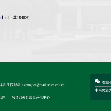
s
】已下载
1948
次
微信
本科生院邮箱：znmzjwc@mail.scuec.edu.cn
中南民族
息网
教育部教育质量评估中心