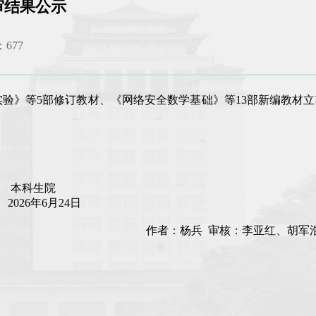
审结果公示
：
677
实验》等5部修订教材、《网络安全数学基础》等13部新编教材
院
24日
作者：杨兵 审核：李亚红、胡军