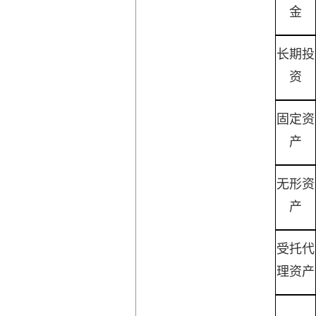
金
长期投
资
固定资
产
无形资
产
受托代
理资产