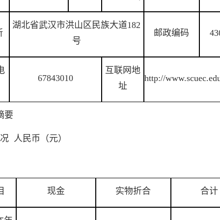
湖北省武汉市洪山区民族大道182
所
邮政编码
43
号
电
互联网地
67843010
http://www.scuec.edu
址
摘要
况 人民币（元）
目
现金
实物折合
合计