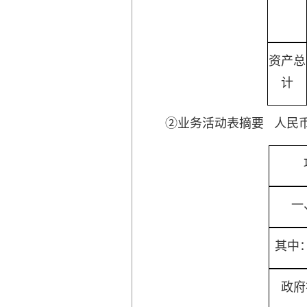
资产总
计
②业务活动表摘要 人民
一
其中
政府