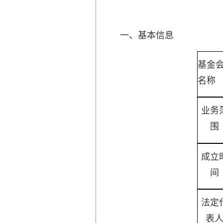
一、基本信息
基金
名称
业务
围
成立
间
法定
表