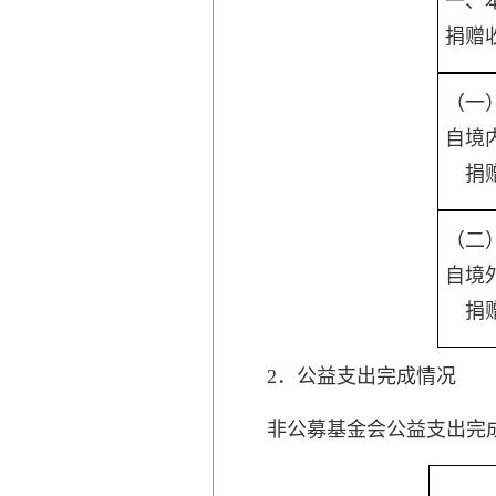
一、
捐赠
（一
自境
捐
（二
自境
捐
2．公益支出完成情况
非公募基金会公益支出完