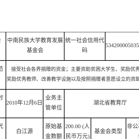
会
中南民族大学教育发展
统一社会信用代
534200005035
基金会
码
范
接受社会各界捐赠的资金；主要资助贫困大学生、奖励优
奖励优秀教师、改善教学设施以及按照捐赠者意愿设立的资
时
业务主
2010年12月6日
湖北省教育厅
管单位
代
原始基
200.00 (人
非公
白江源
基金会类型
人
金数额
民币万元)