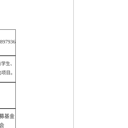
897936
秀学生、
助项目。
募基金
会