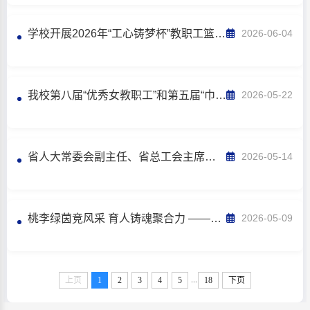
学校开展2026年“工心铸梦杯”教职工篮球比赛
2026-06-04
我校第八届“优秀女教职工”和第五届“巾帼标兵岗”评选结果揭晓
2026-05-22
省人大常委会副主任、省总工会主席刘雪荣来校调研
2026-05-14
桃李绿茵竞风采 育人铸魂聚合力 ——第三届师生“桃李杯”足球友谊赛正式开幕
2026-05-09
...
上页
1
2
3
4
5
18
下页