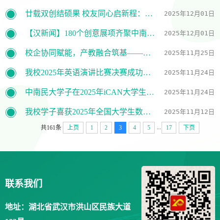
廿载双创结硕果 校友同心启新程：我校创新创业学院成立20周年暨创业校友会成立大会圆满举行
2025年12月01日
【汉新闻】180个创意展项齐聚中南民大，这场创新创业沙龙用“最美国潮”让非遗“活”了
2025年12月01日
校企协同赋能，产教融合筑基——中南民大成功举办大华AIOT智慧物联实战师资培训班
2025年11月25日
我校2025年英语演讲比赛决赛成功举办
2025年11月24日
中南民大学子在2025年iCAN大学生创新创业大赛数字经济决策赛道全国总决赛中获一等奖
2025年11月24日
我校学子喜获2025年全国大学生数学建模竞赛湖北赛区5项一等奖
2025年11月12日
...
共161条
上页
1
2
3
4
5
17
下页
联系我们
地址：湖北省武汉市洪山区民族大道