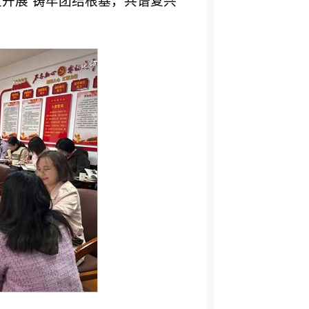
室开展“铸牢团结根基，共谱复兴