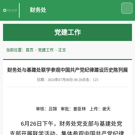
财务处
党建工作
当前位置：
首页
党建工作
正文
财务处与基建处联学参观中国共产党纪律建设历史陈列展
日期：2024年07月08日 08:20
点击：
125
审核：吕锦 审批：姜臣林 上传：谢天
6月26日下午，财务处党支部与基建处党
支部开展联学活动，集体参观中国共产党纪律