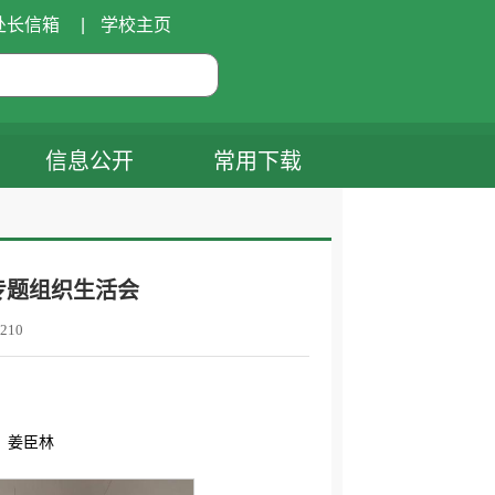
处长信箱
|
学校主页
信息公开
常用下载
专题组织生活会
210
：姜臣林